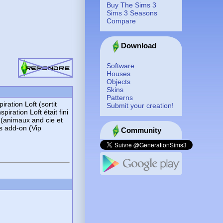
Buy The Sims 3
Sims 3 Seasons
Compare
Download
Software
Houses
Objects
Skins
Patterns
ration Loft (sortit
Submit your creation!
ration Loft était fini
n (animaux and cie et
es add-on (Vip
Community