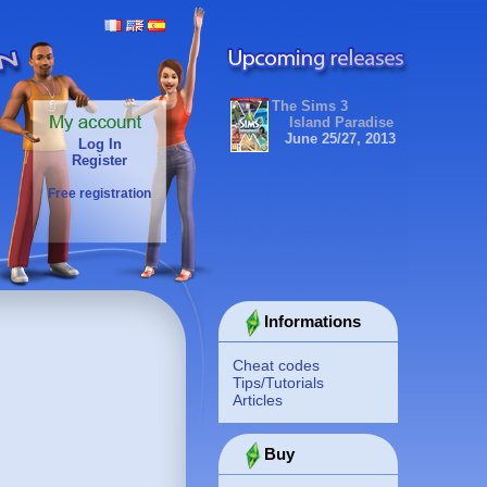
The Sims 3
Island Paradise
June 25/27, 2013
Log In
Register
Free registration
Informations
Cheat codes
Tips/Tutorials
Articles
Buy