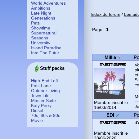
World Adventures
Ambitions
Late Night
Index du forum
/
Les add
Generations
Pets
Showtime
Page :
1
Supernatural
Seasons
University
Island Paradise
Into The Futur
Millia
Po
Vo
Stuff packs
pl
et
Su
High-End Loft
co
Fast Lane
Outdoor Living
Town Life
Me
Master Suite
Membre inscrit le
Katy Perry
Je
16/03/2014
Diesel
EDI
Po
70s, 80s & 90s
Movie
d'
Membre inscrit le
28/06/2026