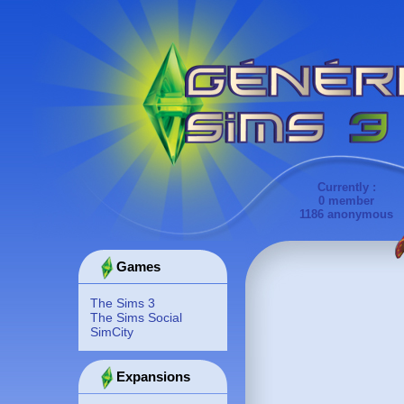
Currently :
0 member
1186 anonymous
Games
The Sims 3
The Sims Social
SimCity
Expansions