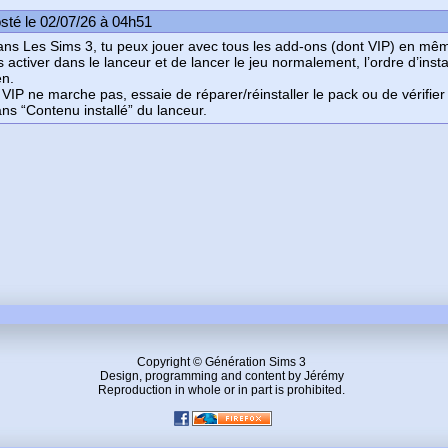
sté le 02/07/26 à 04h51
ns Les Sims 3, tu peux jouer avec tous les add-ons (dont VIP) en même 
s activer dans le lanceur et de lancer le jeu normalement, l’ordre d’inst
en.
 VIP ne marche pas, essaie de réparer/réinstaller le pack ou de vérifier 
ns “Contenu installé” du lanceur.
Copyright © Génération Sims 3
Design, programming and content by Jérémy
Reproduction in whole or in part is prohibited.