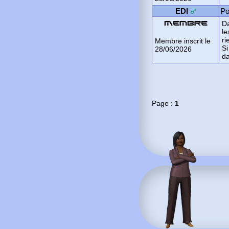
EDI
Po
Da
le
ri
Membre inscrit le
Si
28/06/2026
da
Page :
1