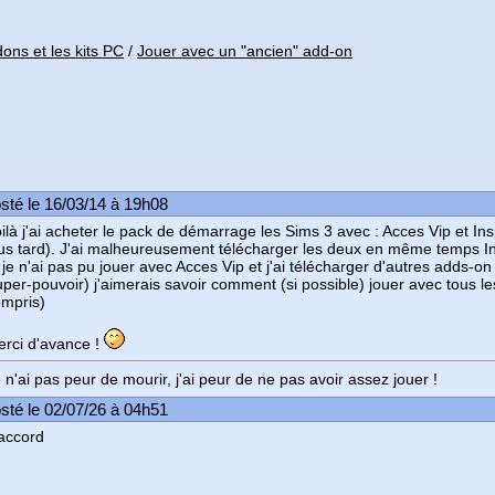
ons et les kits PC
/
Jouer avec un "ancien" add-on
sté le 16/03/14 à 19h08
ilà j'ai acheter le pack de démarrage les Sims 3 avec : Acces Vip et Inspi
us tard). J'ai malheureusement télécharger les deux en même temps Inspi
 je n'ai pas pu jouer avec Acces Vip et j'ai télécharger d'autres adds-o
per-pouvoir) j'aimerais savoir comment (si possible) jouer avec tous l
mpris)
rci d'avance !
 n'ai pas peur de mourir, j'ai peur de ne pas avoir assez jouer !
sté le 02/07/26 à 04h51
accord