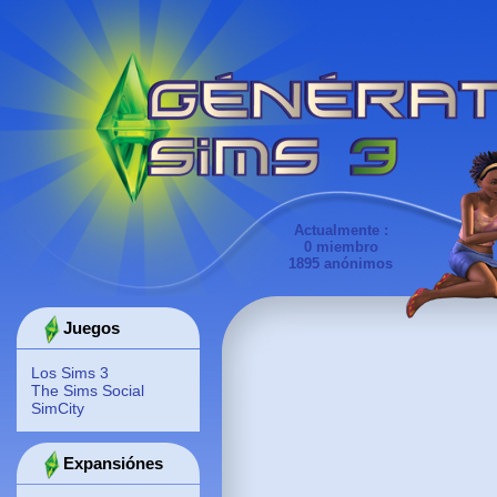
Actualmente :
0 miembro
1895 anónimos
Juegos
Los Sims 3
The Sims Social
SimCity
Expansiónes