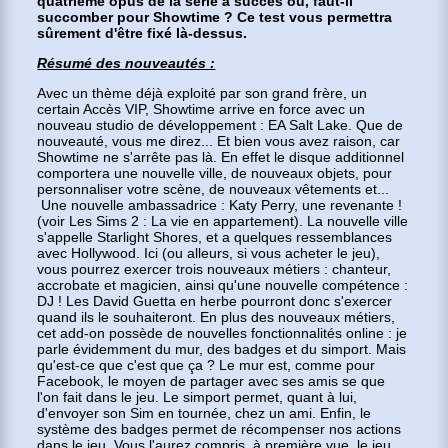
quatrième opus de la série à succès ou, faut-il
succomber pour Showtime ? Ce test vous permettra
sûrement d'être fixé là-dessus.
Résumé des nouveautés :
Avec un thème déjà exploité par son grand frère, un
certain Accès VIP, Showtime arrive en force avec un
nouveau studio de développement : EA Salt Lake. Que de
nouveauté, vous me direz... Et bien vous avez raison, car
Showtime ne s'arrête pas là. En effet le disque additionnel
comportera une nouvelle ville, de nouveaux objets, pour
personnaliser votre scène, de nouveaux vêtements et...
Une nouvelle ambassadrice : Katy Perry, une revenante !
(voir Les Sims 2 : La vie en appartement). La nouvelle ville
s'appelle Starlight Shores, et a quelques ressemblances
avec Hollywood. Ici (ou alleurs, si vous acheter le jeu),
vous pourrez exercer trois nouveaux métiers : chanteur,
accrobate et magicien, ainsi qu'une nouvelle compétence :
DJ ! Les David Guetta en herbe pourront donc s'exercer
quand ils le souhaiteront. En plus des nouveaux métiers,
cet add-on possède de nouvelles fonctionnalités online : je
parle évidemment du mur, des badges et du simport. Mais
qu'est-ce que c'est que ça ? Le mur est, comme pour
Facebook, le moyen de partager avec ses amis se que
l'on fait dans le jeu. Le simport permet, quant à lui,
d'envoyer son Sim en tournée, chez un ami. Enfin, le
système des badges permet de récompenser nos actions
dans le jeu. Vous l'aurez compris, à première vue, le jeu